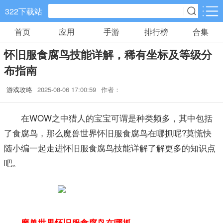
322下载站
首页
应用
手游
排行榜
合集
手游分类
应用分类
怀旧服食腐鸟技能详解，稀有坐标及等级分
卡牌回合
休闲益智
角色扮演
布指南
648款手游
133款手游
152款手游
游戏攻略
2025-08-06 17:00:59
作者：
棋牌游戏
飞行射击
动作格斗
0款手游
38款手游
30款手游
在WOW之中猎人的宝宝可谓是种类频多，其中包括
了食腐鸟，那么魔兽世界怀旧服食腐鸟在哪抓呢?莫慌快
策略塔防
体育竞速
冒险解谜
随小编一起走进怀旧服食腐鸟技能详解了解更多的知识点
60款手游
26款手游
26款手游
吧。
模拟经营
音乐舞蹈
儿童教育
30款手游
1款手游
2款手游
魔兽世界怀旧服食腐鸟在哪抓