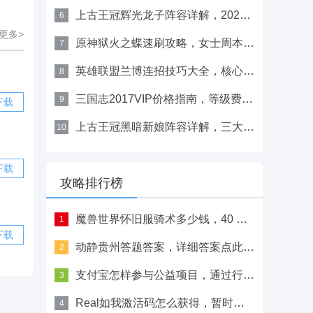
上古王冠辉光龙子阵容详解，2025最强搭配方案指南
6
更多>
原神狱火之蝶速刷攻略，女士周本打法与材料转换
7
英雄联盟兰博连招技巧大全，核心连招顺序与温度控制教学
8
三国志2017VIP价格指南，等级费用与充值技巧
9
下载
上古王冠黑暗新娘阵容详解，三大顶级搭配与转职指南
10
下载
攻略排行榜
魔兽世界怀旧服骑术多少钱，40 级可学需100金左右
1
下载
动静贵州答题答案，详细答案点此查看
2
支付宝怎样参与公益项目，通过行走捐和蚂蚁森林献爱心
3
Real如我激活码怎么获得，暂时无法获取
4