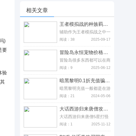
相关文章
王者模拟战的种族羁绊包含哪些，包含河洛、逐鹿、云中漠地等 王者模拟战的种族羁绊包含哪些，包含河洛、逐鹿、云中漠地等
辅助作为王者模拟战之中一
个比较边缘的职业，在有些
阅读：38
2025-09-17
玛)
时候也会触发一些意想不到
的效果，那么这个辅助阵容
是要
冒险岛永恒宠物价格是多少，最新价格与获取途径一览 冒险岛永恒宠物价格是多少，最新价格与获取途径一览
怎么搭配呢?为了让大家更
好的获得胜利，小编特意带
冒险岛很多东西都可以在商
来了王者模拟战辅助羁绊效
场购买，包括永恒宠物，但
阅读：9
2025-06-12
果一览，王者荣耀自走棋辅
是商场的永恒宠物是有一个
体验
助阵容推荐。
时间限制的，这个宠物只有
暗黑黎明0.1折充值骗局，2024最新充值折扣对比详情 暗黑黎明0.1折充值骗局，2024最新充值折扣对比详情
有其
在活动的时候才会上架商
城，所以想购买的玩家需要
暗黑黎明充值一般都是在游
在活动尽快购买，而且价格
戏和官网进行，当然一些渠
阅读：21
2024-05-06
也是比较高的，毕竟宠物的
道服游戏需要在对应平台进
价格是根据宠物的品质和稀
行充值才有折扣，但这低至
大话西游归来唐僧攻略，从星等到技能的全方位解读 大话西游归来唐僧攻略，从星等到技能的全方位解读
有度来定的，永恒宠物已经
0.1折的福利就真不敢恭维
算的上是冒险岛所有宠物中
了，毕竟官网也很难发现有
大话西游归来唐僧5星打怪
比较稀有的了。
这么低的折扣优惠，对此就
最佳，当然1星也可以使
阅读：1
2025-11-12
要小心一些不良商家骗局，
用，但效果会差很多，如果
特别是在论坛、交流起以及
是0星，那基本就是作为辅