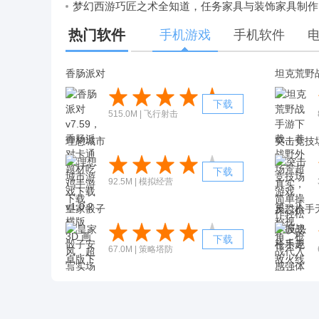
梦幻西游巧匠之术全知道，任务家具与装饰家具制作
热门软件
手机游戏
手机软件
香肠派对
坦克荒野
下载
515.0M | 飞行射击
理想城市
突击竞技
下载
92.5M | 模拟经营
皇家骰子
下载
67.0M | 策略塔防