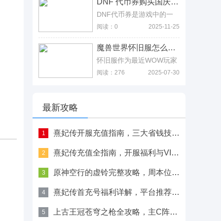
DNF 代币券购买国庆套，点券代币券欢乐代币券通用 DNF 代币券购买国庆套，点券代币券欢乐代币券通用
小视频评论区出现的游戏充
助都嫌占位置，还不如让给
值代理商，他们有可能就是
其他角色输出，而最佳的还
DNF代币券是游戏中的一
用的马甲号传播信息，然后
是五星，紧箍咒的威力是非
种交易方式可以通过金币来
阅读：0
2025-11-25
套路玩家的充值金额跑路而
常好用的，不仅能给全队提
兑换成代币券，而代币券可
已，并不会给玩家充值游
升伤害，还能对敌方进行控
以用来买DNF商城里面的
戏。
魔兽世界怀旧服怎么刷胖子升级，血色刷几次装备，再去刷效率更高 魔兽世界怀旧服怎么刷胖子升级，血色刷几次装备，再去刷效率更高
制，算是很暴力的玩法了，
许多东西，不仅可以买国庆
且在对面没有解控人物的时
套，还可以买改名卡、武器
怀旧服作为最近WOW玩家
候，基本就只有挨打的分
装扮等实用道具，非常的划
最为关注的一个服务器，自
阅读：276
2025-07-30
了，所以五星唐僧的强度还
算，他的获得方式也非常简
然也衍生了许多全新的问
是非常高的。
单，拍卖行里面一搜就出来
题，那么魔兽世界怀旧服怎
了。
么刷胖子升级呢?就让小编
带你走进怀旧服刷胖子升级
最新攻略
路线了解一下吧。
熹妃传开服充值指南，三大省钱技巧与福利获取攻略
1
熹妃传充值全指南，开服福利与VIP升级方案
2
原神空行的虚铃完整攻略，周本位置与材料转换方法
3
熹妃传首充号福利详解，平台推荐与使用攻略指南
4
上古王冠苍穹之枪全攻略，主C阵容搭配与属性
5