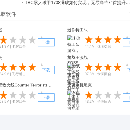
TBC累人破甲1708满破如何实现，无尽痛苦匕首提升攻略
电脑软件
战
迷你特工队
下载
81.9M | 卡牌回合
44.4M | 休闲益智
场
游戏王激战
下载
34.9M | 飞行射击
97.8M | 卡牌回合
反恐枪手无敌火线Counter Terrorists Shooter
全民单机坦克
下载
68.5M | 卡牌回合
43.2M | 卡牌回合