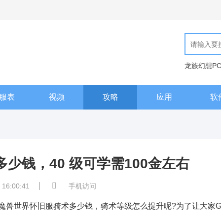
龙族幻想P
现代汉语词
服表
视频
攻略
应用
软
少钱，40 级可学需100金左右
 16:00:41
手机访问
兽世界怀旧服骑术多少钱，骑术等级怎么提升呢?为了让大家G