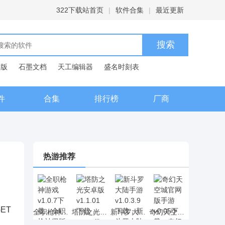
322下载站首页
|
软件合集
|
最近更新
C版
石墨文档
天工编辑器
盛名时刻表
典
件
合集
排行榜
厂商
热游推荐
ET
全职枪神游戏 v1.0.7下载，全职枪神竖版射击手游下载
塔防之光安卓版 v1.1.01下载，rougelike元素的塔防之光策略塔防网游下载
新斗罗大陆手游 v1.0.3.9下载，新斗罗大陆动漫卡牌手游下载
奇幻天空城官网版手游 v0.05下载，奇幻天空城二次元RPG手游下载