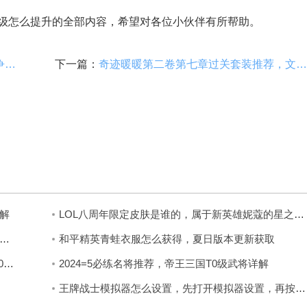
怎么提升的全部内容，希望对各位小伙伴有所帮助。
王城英雄金装怎么获得，每周三英雄塔争霸活动可赢 34 阶金装衣服及首饰
下一篇：
奇迹暖暖第二卷第七章过关套装推荐，文中提供图示搭配推荐助你过关
解
LOL八周年限定皮肤是谁的，属于新英雄妮蔻的星之守护者皮肤
政网络平台怎么注册，填入信息验证并签署授权书即可
和平精英青蛙衣服怎么获得，夏日版本更新获取
砍价成功有时间限制吗，需在 24 小时内将价格砍至 0 元
2024=5必练名将推荐，帝王三国T0级武将详解
王牌战士模拟器怎么设置，先打开模拟器设置，再按步骤调性能、选手机型号即可