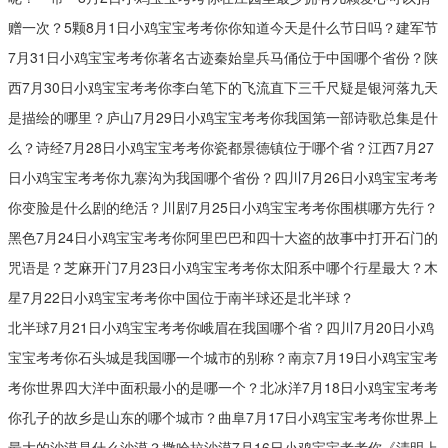
赠一次？5颗8月1日小鸡宝宝考考你你知道今天是什么节日吗？建军节
7月31日小鸡宝宝考考你著名古迹秦始皇兵马俑位于中国哪个省份？陕
西7月30日小鸡宝宝考考你李白笔下的飞流直下三千尺疑是银河落九天
是描绘的哪里？庐山7月29日小鸡宝宝考考你我国第一部诗歌总集是什
么？诗经7月28日小鸡宝宝考考你瓷都景德镇位于哪个省？江西7月27
日小鸡宝宝考考你九寨沟为我国哪个省份？四川7月26日小鸡宝宝考考
你变脸是什么剧的绝活？川剧7月25日小鸡宝宝考考你围棋哪方先行？
黑色7月24日小鸡宝宝考考你阿里巴巴和四十大盗的故事中打开石门的
咒语是？芝麻开门7月23日小鸡宝宝考考你太阳系中哪个行星最大？木
星7月22日小鸡宝宝考考你中国位于南半球还是北半球？
北半球7月21日小鸡宝宝考考你峨眉在我国哪个省？四川7月20日小鸡
宝宝考考你石头城是我国哪一个城市的别称？南京7月19日小鸡宝宝考
考你世界四大洋中面积最小的是哪一个？北冰洋7月18日小鸡宝宝考考
你孔子的故乡是山东的哪个城市？曲阜7月17日小鸡宝宝考考你世界上
最大的沙漠是什么沙漠？撒哈拉沙漠7月16日小鸡宝宝考考你《清明上