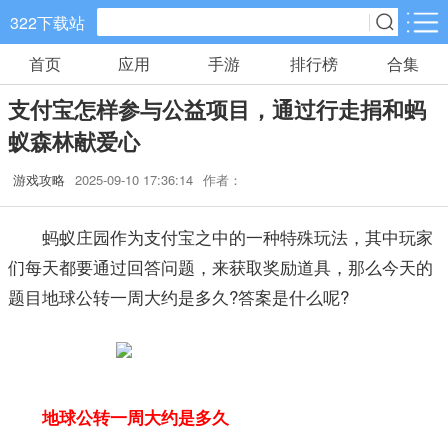
322下载站
首页
应用
手游
排行榜
合集
手游分类
应用分类
支付宝怎样参与公益项目，通过行走捐和蚂
卡牌回合
休闲益智
角色扮演
蚁森林献爱心
648款手游
133款手游
152款手游
游戏攻略
2025-09-10 17:36:14
作者：
棋牌游戏
飞行射击
动作格斗
0款手游
38款手游
30款手游
蚂蚁庄园作为支付宝之中的一种特殊玩法，其中玩家
们每天都要通过回答问题，来获取奖励道具，那么今天的
策略塔防
体育竞速
冒险解谜
题目地球公转一周大约是多久?答案是什么呢?
60款手游
26款手游
26款手游
模拟经营
音乐舞蹈
儿童教育
30款手游
1款手游
2款手游
地球公转一周大约是多久