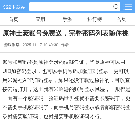
322下载站
首页
应用
手游
排行榜
合集
手游分类
应用分类
原神土豪账号免费送，完整密码列表随你挑
卡牌回合
休闲益智
角色扮演
游戏攻略
2025-11-17 10:40:30
作者：
648款手游
133款手游
152款手游
账号和密码不是原神登录的位移凭证，毕竟原神可以用
棋牌游戏
飞行射击
动作格斗
UID加密码登录，也可以手机号码加验证码登录，更可以
0款手游
38款手游
30款手游
用米游社APP扫码登录，如果还没下载过原神的，可以直
策略塔防
体育竞速
冒险解谜
接云端打开，这里就有米哈游的账号登录风湿，一般都是
60款手游
26款手游
26款手游
上面有一个验证码，验证码世界登就不需要长密码了，更
不需要手机验证码了，而手机号密码登录或者邮箱密码登
模拟经营
音乐舞蹈
儿童教育
录就需要验证码，也就是要手机验证码才行。
30款手游
1款手游
2款手游