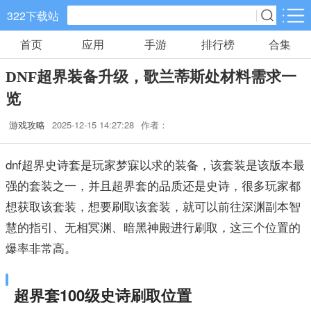
322下载站
首页
应用
手游
排行榜
合集
手游分类
应用分类
DNF超界装备升级，歌兰蒂斯处材料需求一
卡牌回合
休闲益智
角色扮演
览
745款手游
133款手游
152款手游
游戏攻略
2025-12-15 14:27:28
作者：
棋牌游戏
飞行射击
动作格斗
0款手游
38款手游
30款手游
dnf超界史诗套是玩家梦寐以求的装备，该套装是该版本最
强的套装之一，并且超界套的品质还是史诗，很多玩家都
策略塔防
体育竞速
冒险解谜
想获取该套装，想要刷取该套装，就可以前往深渊副本智
60款手游
26款手游
26款手游
慧的指引、无相冥渊、暗黑神殿进行刷取，这三个位置的
爆率非常高。
模拟经营
音乐舞蹈
儿童教育
31款手游
1款手游
2款手游
超界套100级史诗刷取位置