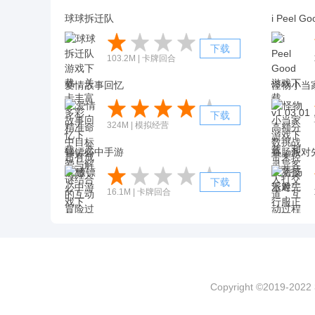
球球拆迁队
i Peel G
下载
103.2M | 卡牌回合
爱情故事回忆
怪物小当
下载
324M | 模拟经营
镖镖必中手游
香肠派对
下载
16.1M | 卡牌回合
Copyright ©2019-202