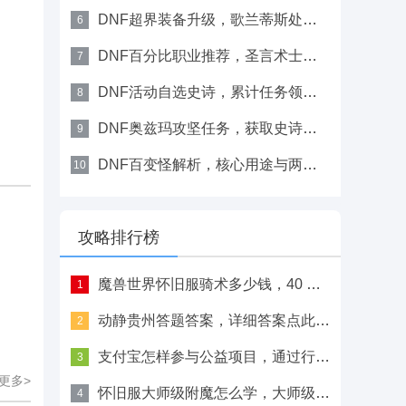
DNF超界装备升级，歌兰蒂斯处材料需求一览
6
DNF百分比职业推荐，圣言术士治疗输出兼备
7
DNF活动自选史诗，累计任务领取关键道具
8
DNF奥兹玛攻坚任务，获取史诗百变装备攻略
9
DNF百变怪解析，核心用途与两件装备制作
10
攻略排行榜
魔兽世界怀旧服骑术多少钱，40 级可学需100金左右
1
动静贵州答题答案，详细答案点此查看
2
支付宝怎样参与公益项目，通过行走捐和蚂蚁森林献爱心
3
更多>
怀旧服大师级附魔怎么学，大师级附魔学习地点及前置攻略
4