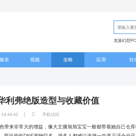
龙族幻想P
现代汉语词
服表
视频
攻略
应用
软
，华利弗绝版造型与收藏价值
 14:44:42
手机访问
角色带来非常大的增益，像大主播旭旭宝宝一般都带着她自己仓库
，而近些年DNF宠物巨多，很多人都难以选择一款真正适合自己