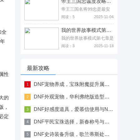
帝王三国忠诚度攻略，从99忠到日常维护 帝王三国忠诚度攻略，从99忠到日常维护
属于群体治疗，而神明之子
官方正品，需要大量氪金才
属于自身增益。
可以达到变态版本的要求，
帝王三国名将99忠是最安
至于玩家分享的变态版本，
全的，也就是开服的时候，
阅读：5
2025-11-04
在网上找到的信息如下：
所有名将都是99忠诚度，
玩家抓到后都是才不会跑
我的世界故事模式第七章，收服Pama全攻略 我的世界故事模式第七章，收服Pama全攻略
的，只是后来随着玩家越来
加全
越多，名将被抓的次数也多
我的世界故事模式第七章是
到年
了，基本每次被抓都会降低
一个科幻爱情故事，有穿越
阅读：3
2025-11-18
忠诚度，而抓到后没过一天
时空的剧情，可玩性还是蛮
就会增加一点忠诚度，且战
多的，剧情里面如果选择不
败后武将会失去10点忠
合理的对话，就可能被npc
诚，所以玩家想要留住武
拒之门外，当然玩家最重要
最新攻略
将，就需注意自己忠诚度的
的是在我的世界故事模式第
属性
情况。
七章能收服pama，过程还
有很多杰西最搞笑片段，反
DNF宠物养成，宝珠附魔提升属性攻略
1
正这个剧情的快乐点还是门
垛的，所以玩家还没体验的
DNF外观宠物，华利弗绝版造型与收藏价值
2
大的
话，就跟着攻略来看一些具
体故事发展。
版，
DNF好感度道具，爱慕信使用与NPC换装指南
3
必定
DNF平民宝珠选择，新春称号与技能附魔推荐
4
DNF史诗装备升级，歌兰蒂斯处材料需求列表
5