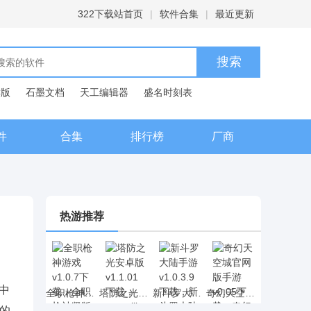
322下载站首页
|
软件合集
|
最近更新
C版
石墨文档
天工编辑器
盛名时刻表
典
件
合集
排行榜
厂商
热游推荐
中
全职枪神游戏 v1.0.7下载，全职枪神竖版射击手游下载
塔防之光安卓版 v1.1.01下载，rougelike元素的塔防之光策略塔防网游下载
新斗罗大陆手游 v1.0.3.9下载，新斗罗大陆动漫卡牌手游下载
奇幻天空城官网版手游 v0.05下载，奇幻天空城二次元RPG手游下载
的