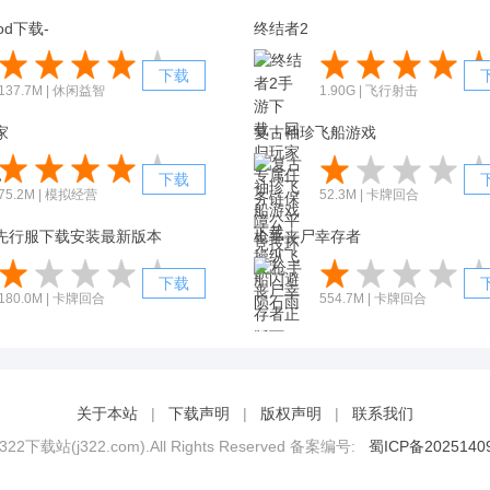
ood下载-
终结者2
下载
137.7M | 休闲益智
1.90G | 飞行射击
家
复古袖珍飞船游戏
下载
75.2M | 模拟经营
52.3M | 卡牌回合
先行服下载安装最新版本
枪手丧尸幸存者
下载
180.0M | 卡牌回合
554.7M | 卡牌回合
关于本站
|
下载声明
|
版权声明
|
联系我们
2 322下载站(j322.com).All Rights Reserved 备案编号:
蜀ICP备2025140