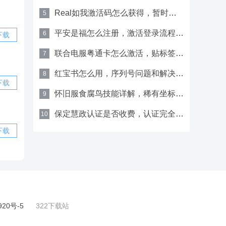
Real如我激活码怎么获得，暂时无法获取
5
平安是福怎么注册，激活登录流程及密码重置方法提篮
6
下载
联合电服粤通卡怎么激活，贴标签、插卡连蓝牙分步操作即
7
红宝书怎么用，序列号问题和解决办法一目了然
8
下载
怀旧服食腐鸟技能详解，稀有坐标及等级分布指南
9
保定慧政认证是否收费，认证完全免费，无需支付费用
10
下载
920号-5
322下载站