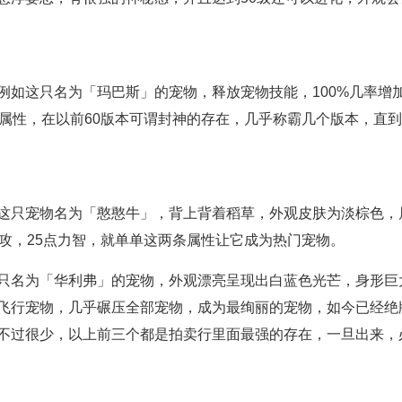
例如这只名为「玛巴斯」的宠物，释放宠物技能，100%几率增
条属性，在以前60版本可谓封神的存在，几乎称霸几个版本，直
这只宠物名为「憨憨牛」，背上背着稻草，外观皮肤为淡棕色，
攻，25点力智，就单单这两条属性让它成为热门宠物。
只名为「华利弗」的宠物，外观漂亮呈现出白蓝色光芒，身形巨
飞行宠物，几乎碾压全部宠物，成为最绚丽的宠物，如今已经绝
不过很少，以上前三个都是拍卖行里面最强的存在，一旦出来，