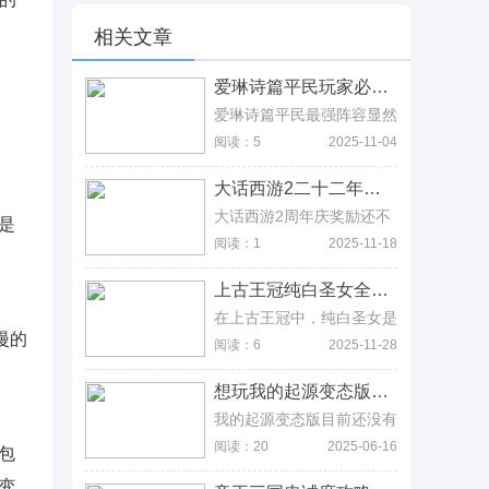
相关文章
爱琳诗篇平民玩家必看，当前版本热门阵容推荐 爱琳诗篇平民玩家必看，当前版本热门阵容推荐
爱琳诗篇平民最强阵容显然
就是无限流玩法，可以让玩
阅读：5
2025-11-04
家的角色技能无限制使用，
其次就是零氪党发明的推图
大话西游2二十二年历程回顾，版本变迁与经典资料一览 大话西游2二十二年历程回顾，版本变迁与经典资料一览
玩法，只要不进入PVP模
式，一直玩单机游戏，且活
大话西游2周年庆奖励还不
是
动都按最低配队要求去过，
错，2024年的周年庆是8月
阅读：1
2025-11-18
那玩起来也非常轻松，而想
2日中午12:00璀璨开启，
要强度可观一些，那玩家就
少侠们届时别忘了进入游戏
上古王冠纯白圣女全攻略，技能机制与双流派阵容推荐 上古王冠纯白圣女全攻略，技能机制与双流派阵容推荐
要适当氪金，且要追求当前
领取奖励就好，且为庆祝大
版本的热门角色，不然就很
话西游2二十二载华诞，周
在上古王冠中，纯白圣女是
难跟上版本热潮。
年庆新服“不夜长安”开启后
一个很强的辅助英雄，非常
漫的
阅读：6
2025-11-28
将为你带来一系列精彩纷呈
值得萌新玩家们培养，同时
的活动和福利，新手入坑可
她的转职方向有很多，可以
想玩我的起源变态版吗，小心私服风险，官方与修改版全面对比 想玩我的起源变态版吗，小心私服风险，官方与修改版全面对比
以选择这个新服，这样不仅
与最高的单位和血量最低的
能拿到周年庆福利，同时还
单位分担伤害，不仅能防止
我的起源变态版目前还没有
有新区开服奖励可以领取，
刺客收割，也能复活队友恢
出来，目前我的起源最新版
阅读：20
2025-06-16
更有新手冲级任务奖励，可
包
复其血量，她的技能神女之
本还是一款免费的开放性角
以说是三重奖励任你拿。
眷、希望拂照、信仰辉印都
色扮演类沙盒冒险游戏，是
变