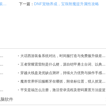
DNF好感度道具，爱慕信使用与NPC换装指南
下一篇：
DNF宠物养成，宝珠附魔提升属性攻略
神雷电将军天赋突破详解，天光哲学与刀镡材料消耗清单
大话西游装备系统对比，时间服打造与免费服升级差异盘点
空猎人新手副本攻略，玩家必看的主线推进与玩法解锁
王者荣耀震雷削是什么梗，源自铠甲勇士台词、以典韦为核心的压制流套路
联盟八周年无限愿望活动网址详解，时间、奖励发放说明全，小白也能懂
穿越火线盘龙优缺点测评，持续火力优势与操作手感不足说明
魔兽世界怀旧服断牙在哪抓，附坐标位置，猎人抓宠不迷路
大冒险镜像模式广受好评，反向操作的人性化设计适配更多玩家
平安是福怎么注册，激活登录流程及密码重置方法提篮
电脑软件