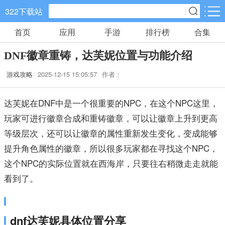
322下载站
首页
应用
手游
排行榜
合集
手游分类
应用分类
DNF徽章重铸，达芙妮位置与功能介绍
卡牌回合
休闲益智
角色扮演
游戏攻略
2025-12-15 15:05:57
作者：
745款手游
133款手游
152款手游
达芙妮在DNF中是一个很重要的NPC，在这个NPC这里，
棋牌游戏
飞行射击
动作格斗
玩家可进行徽章合成和重铸徽章，可以让徽章上升到更高
0款手游
38款手游
30款手游
等级层次，还可以让徽章的属性重新发生变化，变成能够
策略塔防
体育竞速
冒险解谜
提升角色属性的徽章，所以很多玩家都在寻找这个NPC，
60款手游
26款手游
26款手游
这个NPC的实际位置就在西海岸，只要往右稍微走走就能
看到了。
模拟经营
音乐舞蹈
儿童教育
31款手游
1款手游
2款手游
dnf达芙妮具体位置分享