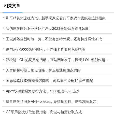
相关文章
和平精英怎么抓内鬼，新手玩家必看的平底锅作案痕迹追踪指南
我的世界国际服兑换码汇总，2023最新钻石道具领取
王城英雄全新时装一览，不仅有独特外观，还有特殊属性加成
剑与远征5000钻礼包码，十连抽卡券限时兑换指南
轻松进 LOL 热词共创活动，直达网址在手，围绕 LOL 梗创作超有方向
无尽的拉格朗日加点攻略，护卫舰通用加点思路
国志战略版S2赛季最强阵容，司马盾五虎枪T0队伍搭配
Apex双锤骷髅海获得方法，4000伤害与20击杀
魔兽世界怀旧服AH什么意思，既指拍卖行，也指哀嚎洞穴
CF军用指虎获取途径指南，商城与扭蛋获取方式