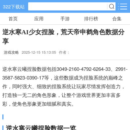
322下载站
首页
应用
手游
排行榜
合集
手游分类
应用分类
逆水寒AI少女捏脸，荒天帝申鹤角色数据分
卡牌回合
休闲益智
角色扮演
享
745款手游
133款手游
152款手游
游戏攻略
2025-12-15 15:13:05
作者：
棋牌游戏
飞行射击
动作格斗
0款手游
38款手游
30款手游
逆水寒云曦捏脸数据包括3049-2160-4792-6264-33、2991-
3587-5823-0390-17等，这些数据成为捏脸系统的巅峰之
策略塔防
体育竞速
冒险解谜
作，同时强大、细致的捏脸系统让玩家尽情发挥创造力，
60款手游
26款手游
26款手游
打造独一无二的角色形象，让整个游戏世界更加丰富多
彩，使角色形象更加细腻和真实。
模拟经营
音乐舞蹈
儿童教育
31款手游
1款手游
2款手游
逆水寒云曦捏脸数据一览